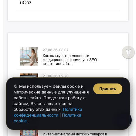
uCoz
27.06.26, 08:07
Как калькулятор мощности
кондиционера формирует SEO-
стратегию сайта
21.06.26, 09:20
Как онлайн-конструктор шкафов-купе
🍪 Мы используем файлы cookie и
влияет на SEO: поведенческие факторы
Принять
и сравнение интерактивных
метрические данные для улучшения
инструментов
работы сайта. Продолжая работу с
сайтом, Вы соглашаетесь на
14.06.26, 10:48
обработку этих данных.
Политика
Оценка эффективности SEO: от
конфиденциальности
|
Политика
позиций к бизнес-результатам
cookie
.
30.05.26, 21:28
Интернет-магазин детских товаров в