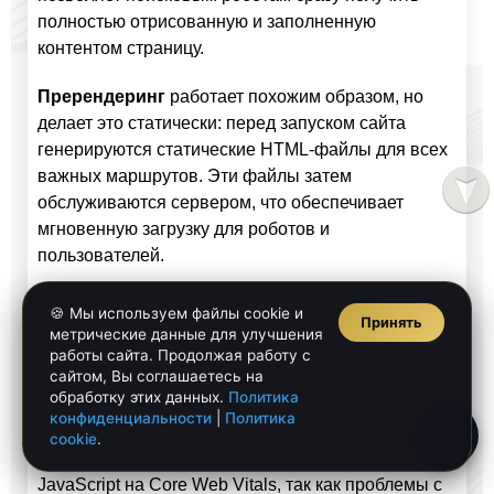
полностью отрисованную и заполненную
контентом страницу.
Пререндеринг
работает похожим образом, но
делает это статически: перед запуском сайта
генерируются статические HTML-файлы для всех
важных маршрутов. Эти файлы затем
обслуживаются сервером, что обеспечивает
мгновенную загрузку для роботов и
пользователей.
Выбор между SSR и prerendering зависит от
🍪 Мы используем файлы cookie и
Принять
характера контента: SSR лучше подходит для
метрические данные для улучшения
работы сайта. Продолжая работу с
динамического контента, который меняется часто,
сайтом, Вы соглашаетесь на
тогда как prerendering эффективен для статичных
обработку этих данных.
Политика
или медленно меняющихся страниц.
конфиденциальности
|
Политика
cookie
.
Кроме того, необходимо учитывать влияние
JavaScript на Core Web Vitals, так как проблемы с