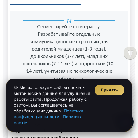
Сегментируйте по возрасту:
Разрабатывайте отдельные
коммуникационные стратегии для
родителей младенцев (1-3 года),
дошкольников (3-7 лет), младших
школьников (7-11 лет) и подростков (10-
14 лет), учитывая их психологические
особенности.
🍪 Мы используем файлы cookie и
Принять
метрические данные для улучшения
работы сайта. Продолжая работу с
Сегментируйте по возрасту:
Разрабатывайте
сайтом, Вы соглашаетесь на
отдельные коммуникационные стратегии для
обработку этих данных.
Политика
родителей младенцев (1-3 года), дошкольников (3-
конфиденциальности
|
Политика
cookie
.
7 лет), младших школьников (7-11 лет) и
подростков (10-14 лет), учитывая их